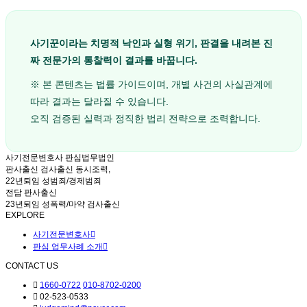
사기꾼이라는 치명적 낙인과 실형 위기, 판결을 내려본 진
짜 전문가의 통찰력이 결과를 바꿉니다.
※ 본 콘텐츠는 법률 가이드이며, 개별 사건의 사실관계에
따라 결과는 달라질 수 있습니다.
오직 검증된 실력과 정직한 법리 전략으로 조력합니다.
사기전문변호사 판심법무법인
판사출신 검사출신 동시조력,
22년퇴임 성범죄/경제범죄
전담 판사출신
23년퇴임 성폭력/마약 검사출신
EXPLORE
사기전문변호사
판심 업무사례 소개
CONTACT US
1660-0722
010-8702-0200
02-523-0533