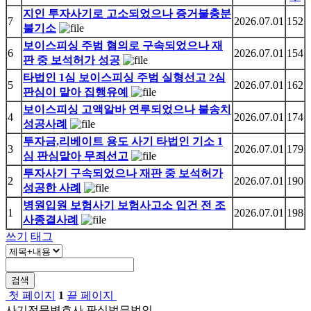
지인 투자사기로 고소되었으나 증거불충분
7
2026.07.01
152
불기소
보이스피싱 주범 혐의로 구속되었으나 재
6
2026.07.01
154
판 중 보석허가 성공
타법인 1심 보이스피싱 주범 실형선고 2심
5
2026.07.01
162
판심이 맡아 집행유예
보이스피싱 고액알바 연루되었으나 불송치
4
2026.07.01
174
성공사례
투자금,리베이트 용도 사기 타법인 기소 1
3
2026.07.01
179
심 판심맡아 무죄선고
투자사기 구속되었으나 재판 중 보석허가
2
2026.07.01
190
성공한 사례
병원입원 보험사기 보험사고소 입건 전 조
1
2026.07.01
198
사종결사례
쓰기
태그
검색
첫 페이지
1
끝 페이지
사기전문변호사 판심법무법인