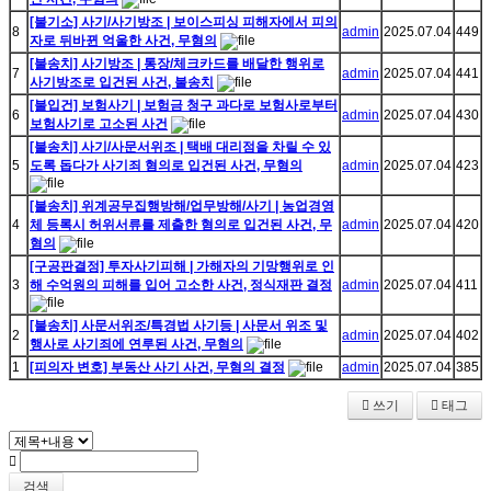
[불기소] 사기/사기방조 | 보이스피싱 피해자에서 피의
8
admin
2025.07.04
449
자로 뒤바뀐 억울한 사건, 무혐의
[불송치] 사기방조 | 통장/체크카드를 배달한 행위로
7
admin
2025.07.04
441
사기방조로 입건된 사건, 불송치
[불입건] 보험사기 | 보험금 청구 과다로 보험사로부터
6
admin
2025.07.04
430
보험사기로 고소된 사건
[불송치] 사기/사문서위조 | 택배 대리점을 차릴 수 있
5
도록 돕다가 사기죄 혐의로 입건된 사건, 무혐의
admin
2025.07.04
423
[불송치] 위계공무집행방해/업무방해/사기 | 농업경영
4
체 등록시 허위서류를 제출한 혐의로 입건된 사건, 무
admin
2025.07.04
420
혐의
[구공판결정] 투자사기피해 | 가해자의 기망행위로 인
3
해 수억원의 피해를 입어 고소한 사건, 정식재판 결정
admin
2025.07.04
411
[불송치] 사문서위조/특경법 사기등 | 사문서 위조 및
2
admin
2025.07.04
402
행사로 사기죄에 연루된 사건, 무혐의
1
[피의자 변호] 부동산 사기 사건, 무혐의 결정
admin
2025.07.04
385
쓰기
태그
검색