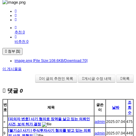
추천 0
비추천 0
첨부 [
1
]
image.png
[File Size:108.6KB/Download:70]
이 게시물을
이 글의 추천인 목록
게시글 수정 내역
목록
댓글
0
조
번
글쓴
제목
날짜
회
호
이
수
[피의자 변호] 사기 혐의로 징역을 살고 있는 의뢰인
»
admin
2025.07.04
475
사건, 보석 허가 결정
[불기소] 사기 | 주식투자사기 혐의를 받고 있는 의뢰
9
admin
2025.07.04
449
인 사건, 무혐의