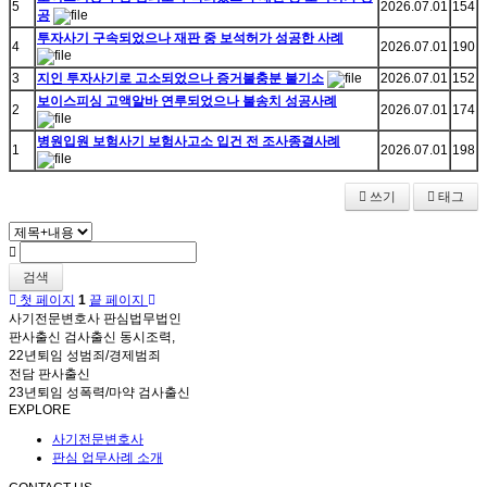
5
2026.07.01
154
공
투자사기 구속되었으나 재판 중 보석허가 성공한 사례
4
2026.07.01
190
3
지인 투자사기로 고소되었으나 증거불충분 불기소
2026.07.01
152
보이스피싱 고액알바 연루되었으나 불송치 성공사례
2
2026.07.01
174
병원입원 보험사기 보험사고소 입건 전 조사종결사례
1
2026.07.01
198
쓰기
태그
검색
첫 페이지
1
끝 페이지
사기전문변호사 판심법무법인
판사출신 검사출신 동시조력,
22년퇴임 성범죄/경제범죄
전담 판사출신
23년퇴임 성폭력/마약 검사출신
EXPLORE
사기전문변호사
판심 업무사례 소개