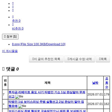
추천 0
비추천 0
첨부 [
1
]
8.png
[File Size:100.3KB/Download:10]
이 게시물을
이 글의 추천인 목록
게시글 수정 내역
목록
댓글
0
조
번
제목
날짜
회
호
수
투자금,리베이트 용도 사기 타법인 기소 1심 판심맡아 무죄
7
2026.07.01
179
선고
타법인 1심 보이스피싱 주범 실형선고 2심 판심이 맡아 집
»
2026.07.01
162
행유예
보이스피싱 주범 혐의로 구속되었으나 재판 중 보석허가 성