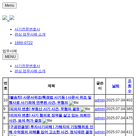
Menu
사기전문변호사
판심 업무사례 소개
1660-0722
업무사례
MENU
사기전문변호사
판심 업무사례 소개
조
번
글쓴
제목
날짜
회
호
이
수
[불송치] 사문서위조/특경법 사기등 | 사문서 위조 및
10
admin
2025.07.04
402
행사로 사기죄에 연루된 사건, 무혐의
9
[피의자 변호] 부동산 사기 사건, 무혐의 결정
admin
2025.07.04
385
[피의자 변호] 사기 혐의로 징역을 살고 있는 의뢰인
8
admin
2025.07.04
475
사건, 보석 허가 결정
[구공판결정] 투자사기피해 | 가해자의 기망행위로 인
7
해 수억원의 피해를 입어 고소한 사건, 정식재판 결정
admin
2025.07.04
411