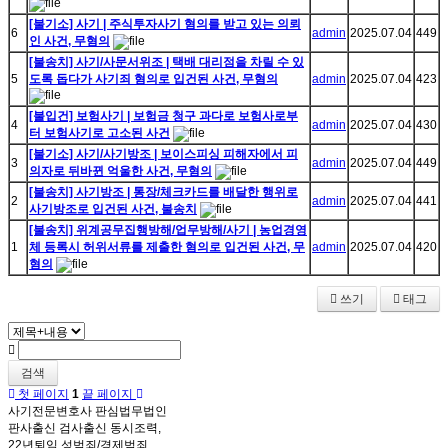
[불기소] 사기 | 주식투자사기 혐의를 받고 있는 의뢰
6
admin
2025.07.04
449
인 사건, 무혐의
[불송치] 사기/사문서위조 | 택배 대리점을 차릴 수 있
5
도록 돕다가 사기죄 혐의로 입건된 사건, 무혐의
admin
2025.07.04
423
[불입건] 보험사기 | 보험금 청구 과다로 보험사로부
4
admin
2025.07.04
430
터 보험사기로 고소된 사건
[불기소] 사기/사기방조 | 보이스피싱 피해자에서 피
3
admin
2025.07.04
449
의자로 뒤바뀐 억울한 사건, 무혐의
[불송치] 사기방조 | 통장/체크카드를 배달한 행위로
2
admin
2025.07.04
441
사기방조로 입건된 사건, 불송치
[불송치] 위계공무집행방해/업무방해/사기 | 농업경영
1
체 등록시 허위서류를 제출한 혐의로 입건된 사건, 무
admin
2025.07.04
420
혐의
쓰기
태그
검색
첫 페이지
1
끝 페이지
사기전문변호사 판심법무법인
판사출신 검사출신 동시조력,
22년퇴임 성범죄/경제범죄